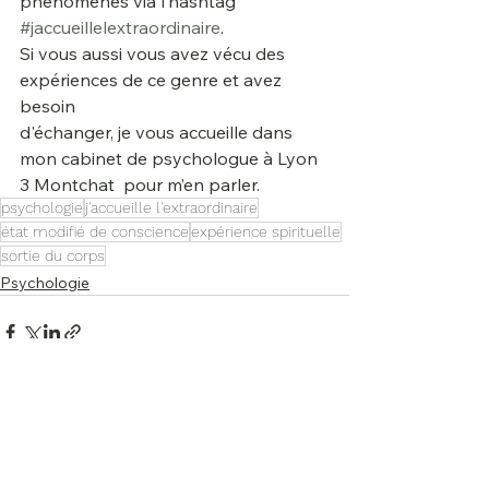
phénomènes via l’hashtag  
#jaccueillelextraordinaire
.
Si vous aussi vous avez vécu des 
expériences de ce genre et avez 
besoin
d'échanger, je vous accueille dans 
mon cabinet de psychologue à Lyon 
3 Montchat  pour m’en parler.
psychologie
j'accueille l'extraordinaire
état modifié de conscience
expérience spirituelle
sortie du corps
Psychologie
Commentaires